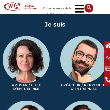
Panneau de gestion des cookies
L’offre de service de la
CMA Normandie
Je suis
A
ARTISAN / CHEF
CRÉATEUR / REPRENEUR
D’ENTREPRISE
D’ENTREPRISE