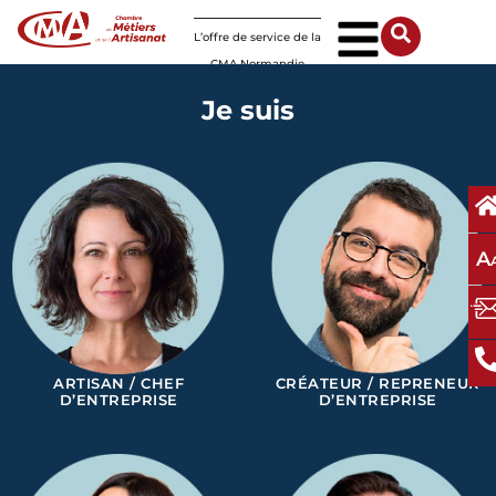
Panneau de gestion des cookies
L’offre de service de la
CMA Normandie
Je suis
A
ARTISAN / CHEF
CRÉATEUR / REPRENEUR
D’ENTREPRISE
D’ENTREPRISE