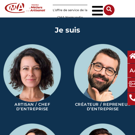
Panneau de gestion des cookies
L’offre de service de la
CMA Normandie
Je suis
A
ARTISAN / CHEF
CRÉATEUR / REPRENEUR
D’ENTREPRISE
D’ENTREPRISE