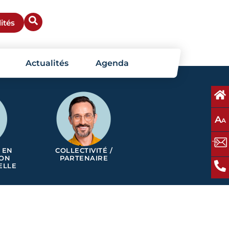
ités
Actualités
Agenda
A
A
 EN
COLLECTIVITÉ /
ION
PARTENAIRE
ELLE