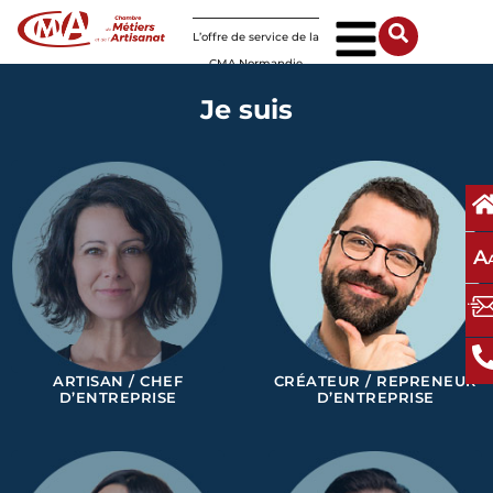
Panneau de gestion des cookies
L’offre de service de la
CMA Normandie
Je suis
A
ARTISAN / CHEF
CRÉATEUR / REPRENEUR
D’ENTREPRISE
D’ENTREPRISE