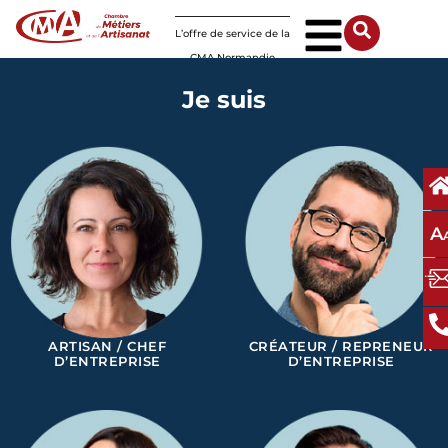
Panneau de gestion des cookies
L’offre de service de la
CMA Normandie
Je suis
A
ARTISAN / CHEF
CRÉATEUR / REPRENEUR
D’ENTREPRISE
D’ENTREPRISE