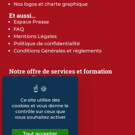
Nos logos et charte graphique
Et aussi…
Espace Presse
FAQ
Mentions Légales
Politique de confidentialité
Conditions Générales et règlements
Notre offre de services et formation
Notre offre de services
Notre offre de formation
Notre dépliant formation
Les indicateurs
Ce site utilise des
cookies et vous donne le
Nos publications
contrôle sur ceux que
vous souhaitez activer
Retrouvez également...
Notre glossaire
Tout accepter