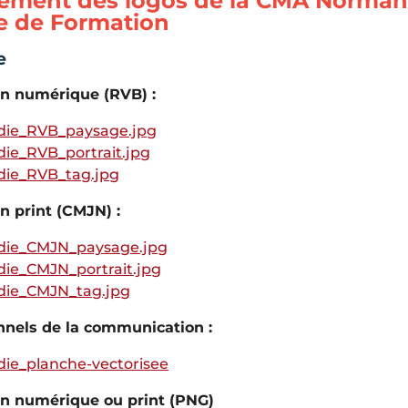
ement des logos de la CMA Normand
e de Formation
e
on numérique (RVB) :
ie_RVB_paysage.jpg
e_RVB_portrait.jpg
ie_RVB_tag.jpg
on print (CMJN) :
ie_CMJN_paysage.jpg
e_CMJN_portrait.jpg
ie_CMJN_tag.jpg
nnels de la communication :
e_planche-vectorisee
ion numérique ou print (PNG)