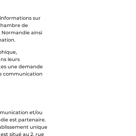
 informations sur
a Chambre de
at Normandie ainsi
ation.
phique,
ans leurs
aites une demande
ice communication
mmunication et/ou
ie est partenaire.
tablissement unique
est situé au 2, rue