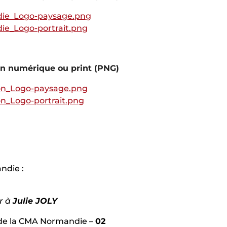
ie_Logo-paysage.png
e_Logo-portrait.png
ion numérique ou print (PNG)
n_Logo-paysage.png
n_Logo-portrait.png
T
ndie :
r à
Julie JOLY
de la CMA Normandie –
02