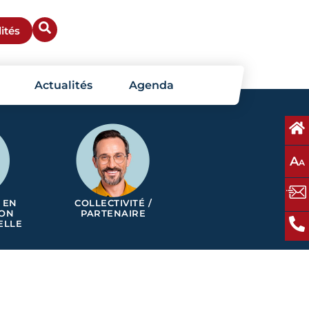
ités
Actualités
Agenda
A
A
 EN
COLLECTIVITÉ /
ION
PARTENAIRE
ELLE