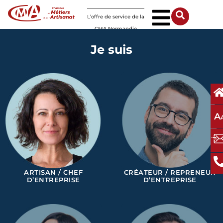
Panneau de gestion des cookies
L’offre de service de la
CMA Normandie
Je suis
A
ARTISAN / CHEF
CRÉATEUR / REPRENEUR
D’ENTREPRISE
D’ENTREPRISE