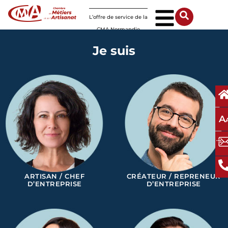
Panneau de gestion des cookies
L’offre de service de la
CMA Normandie
Je suis
A
ARTISAN / CHEF
CRÉATEUR / REPRENEUR
D’ENTREPRISE
D’ENTREPRISE