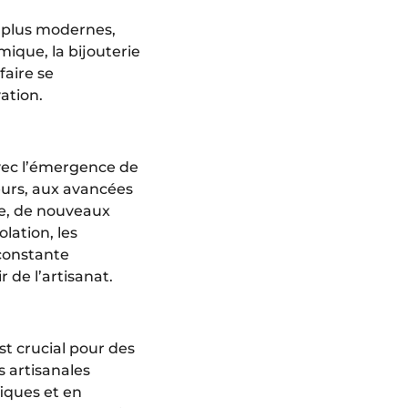
x plus modernes,
mique, la bijouterie
faire se
ation.
avec l’émergence de
eurs, aux avancées
te, de nouveaux
lation, les
 constante
 de l’artisanat.
st crucial pour des
s artisanales
fiques et en