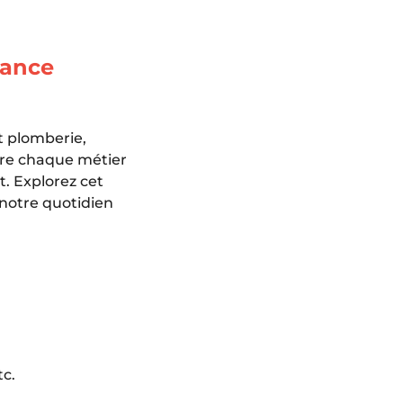
rance
nt plomberie,
ière chaque métier
t. Explorez cet
 notre quotidien
tc.