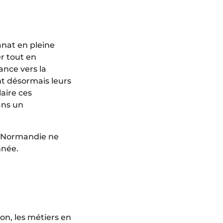
anat en pleine
r tout en
ance vers la
nt désormais leurs
laire ces
ans un
en Normandie ne
nnée.
on, les métiers en