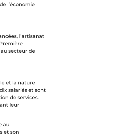
é de l’économie
ancées, l’artisanat
« Première
 au secteur de
le et la nature
dix salariés et sont
ion de services.
ant leur
e au
s et son