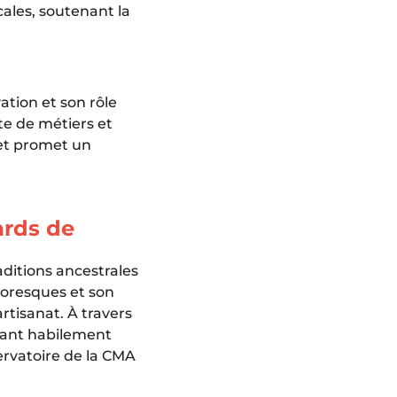
ales, soutenant la
ation et son rôle
te de métiers et
 et promet un
ards de
ditions ancestrales
toresques et son
artisanat. À travers
êlant habilement
servatoire de la CMA