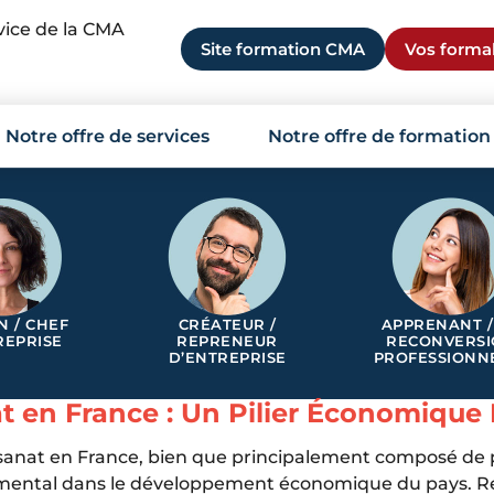
rvice de la CMA
Site formation CMA
Vos formal
Notre offre de services
Notre offre de formation
N / CHEF
CRÉATEUR /
APPRENANT /
REPRISE
REPRENEUR
RECONVERS
D’ENTREPRISE
PROFESSIONN
at en France : Un Pilier Économique 
tisanat en France, bien que principalement composé de p
amental dans le développement économique du pays. R