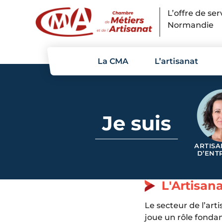
Panneau de gestion des cookies
L’offre de se
Normandie
La CMA
L’artisanat
Je suis
ARTISA
D’ENT
L'Artisan
Le secteur de l’ar
joue un rôle fond