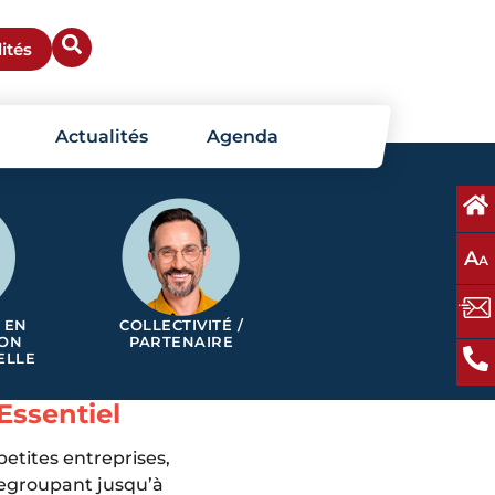
ités
Actualités
Agenda
A
A
 EN
COLLECTIVITÉ /
ION
PARTENAIRE
ELLE
Essentiel
etites entreprises,
egroupant jusqu’à