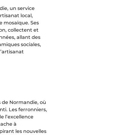
ie, un service
rtisanat local,
he mosaïque. Ses
on, collectent et
nées, allant des
miques sociales,
l’artisanat
es de Normandie, où
ti. Les ferronniers,
de l’excellence
tache à
irant les nouvelles