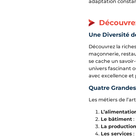
adaptation constan
Découvrez
Une Diversité d
Découvrez la riches
maçonnerie, restaur
se cache un savoir-
univers fascinant o
avec excellence et 
Quatre Grandes
Les métiers de l’ar
L’alimentatio
Le bâtiment
:
La productio
Les services
: