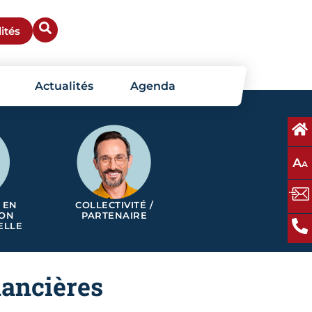
ités
Actualités
Agenda
A
A
 EN
COLLECTIVITÉ /
ION
PARTENAIRE
ELLE
nancières