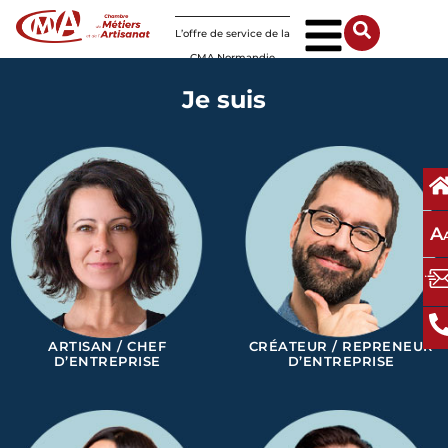
Panneau de gestion des cookies
L’offre de service de la
CMA Normandie
Je suis
A
ARTISAN / CHEF
CRÉATEUR / REPRENEUR
D’ENTREPRISE
D’ENTREPRISE