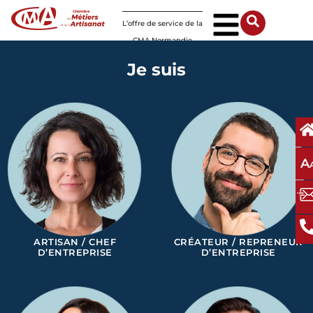
Panneau de gestion des cookies
L’offre de service de la
CMA Normandie
Je suis
A
ARTISAN / CHEF
CRÉATEUR / REPRENEUR
D’ENTREPRISE
D’ENTREPRISE