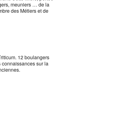
ngers, meuniers … de la
mbre des Métiers et de
Triticum. 12 boulangers
rs connaissances sur la
nciennes.