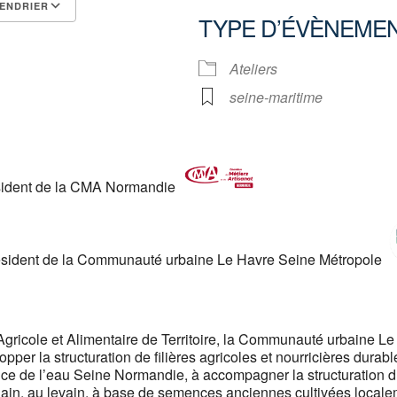
ENDRIER
TYPE D’ÉVÈNEME
Calendrier Google
iCalendar
Ateliers
seine-maritime
sident de la CMA Normandie
ésident de la Communauté urbaine Le Havre Seine Métropole
Agricole et Alimentaire de Territoire, la Communauté urbaine L
pper la structuration de filières agricoles et nourricières durabl
nce de l’eau Seine Normandie, à accompagner la structuration d’u
Pain, au levain, à base de semences anciennes cultivées localeme