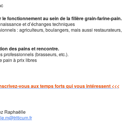
ac
le fonctionnement au sein de la filière grain-farine-pain.
nnaissance et d’échanges techniques
ionnels : agriculteurs, boulangers, mais aussi restaurateurs,
ion des pains et rencontre.
es professionnels (brasseurs, etc.).
 pain à prix libres
inscrivez-vous aux temps forts qui vous intéressent <<<
ez Raphaëlle
le.m@triticum.fr