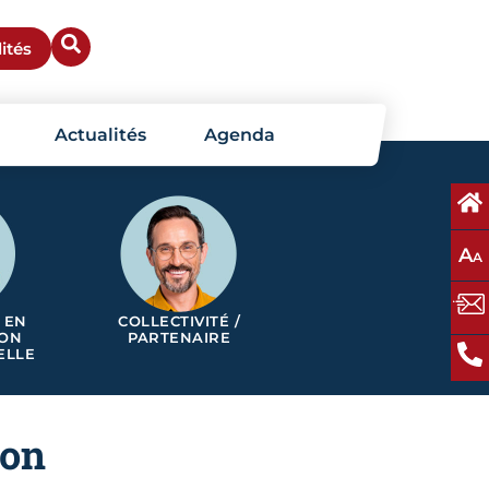
ités
Actualités
Agenda
A
A
 EN
COLLECTIVITÉ /
ION
PARTENAIRE
ELLE
ion