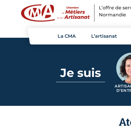
Panneau de gestion des cookies
L’offre de se
Normandie
La CMA
L’artisanat
Je suis
ARTISA
D’ENT
At