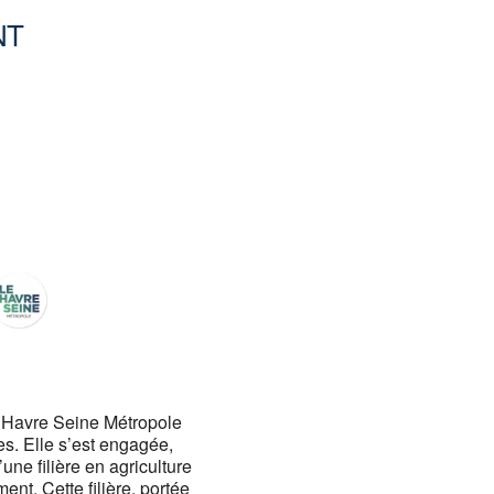
NT
Office 365
Outlook
e Havre Seine Métropole
es. Elle s’est engagée,
ne filière en agriculture
nt. Cette filière, portée