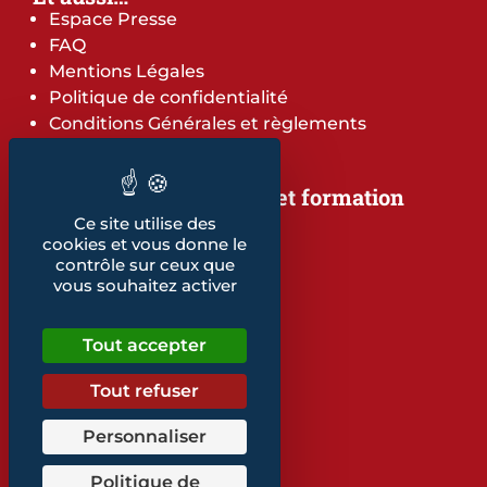
Espace Presse
FAQ
Mentions Légales
Politique de confidentialité
Conditions Générales et règlements
Notre offre de services et formation
Notre offre de services
Ce site utilise des
cookies et vous donne le
Notre offre de formation
contrôle sur ceux que
Notre dépliant formation
vous souhaitez activer
Les indicateurs
Nos publications
Tout accepter
Retrouvez également...
Tout refuser
Notre glossaire
Personnaliser
Politique de