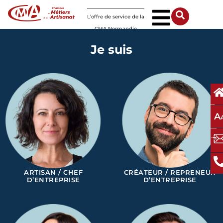
Panneau de gestion des cookies
L’offre de service de la
CMA Normandie
Je suis
A
ARTISAN / CHEF
CRÉATEUR / REPRENEUR
D’ENTREPRISE
D’ENTREPRISE