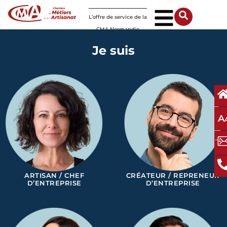
Panneau de gestion des cookies
L’offre de service de la
CMA Normandie
Je suis
A
ARTISAN / CHEF
CRÉATEUR / REPRENEUR
D’ENTREPRISE
D’ENTREPRISE