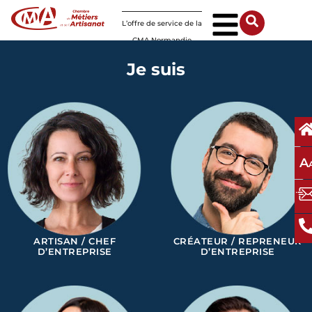
Panneau de gestion des cookies
L’offre de service de la
CMA Normandie
Je suis
A
ARTISAN / CHEF
CRÉATEUR / REPRENEUR
D’ENTREPRISE
D’ENTREPRISE