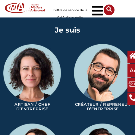
Panneau de gestion des cookies
L’offre de service de la
CMA Normandie
Je suis
A
ARTISAN / CHEF
CRÉATEUR / REPRENEUR
D’ENTREPRISE
D’ENTREPRISE