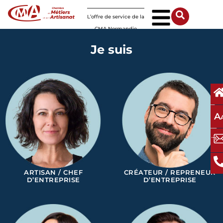
Panneau de gestion des cookies
L’offre de service de la
CMA Normandie
Je suis
A
ARTISAN / CHEF
CRÉATEUR / REPRENEUR
D’ENTREPRISE
D’ENTREPRISE