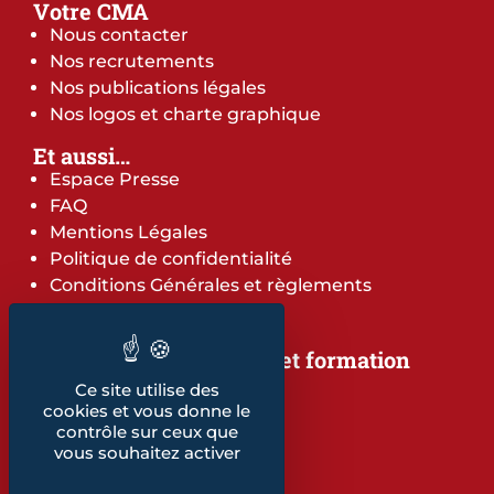
Votre CMA
Nous contacter
Nos recrutements
Nos publications légales
Nos logos et charte graphique
Et aussi…
Espace Presse
FAQ
Mentions Légales
Politique de confidentialité
Conditions Générales et règlements
Notre offre de services et formation
Notre offre de services
Ce site utilise des
Notre offre de formation
cookies et vous donne le
contrôle sur ceux que
Notre dépliant formation
vous souhaitez activer
Les indicateurs
Nos publications