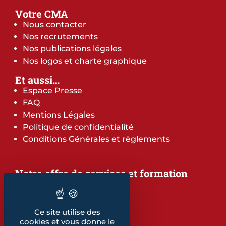
Votre CMA
Nous contacter
Nos recrutements
Nos publications légales
Nos logos et charte graphique
Et aussi…
Espace Presse
FAQ
Mentions Légales
Politique de confidentialité
Conditions Générales et règlements
Notre offre de services et formation
Notre offre de services
Notre offre de formation
Notre dépliant formation
Ce site utilise des
Les indicateurs
cookies et vous donne le