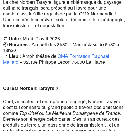
Le chef Norbert Tarayre, figure emblématique du paysage
culinaire français, sera présent au Havre pour une
masterclass inédite organisée par la CMA Normandie !
Une matinée immersive, mêlant démonstration, pédagogie,
transmission… et dégustation !
📅
Date :
Mardi 7 avril 2026
🕘
Horaires :
Accueil dès 8h30 – Masterclass de 9h30 à
13h30
📍
Lieu :
Amphithéâtre de
CMA Formation Raphaël
Mallard
– 32, rue Philippe Lebon 76600 Le Havre
Qui est Norbert Tarayre ?
Chef, animateur et entrepreneur engagé, Norbert Tarayre
s’est fait connaître du grand public à travers des émissions
comme
Top Chef
ou
La Meilleure Boulangerie de France
.
Derrière son énergie débordante, c’est un amoureux des
produits du terroir, un passionné de transmission… et un
professionnel aguerri qui a su faire rayonner la cuisine