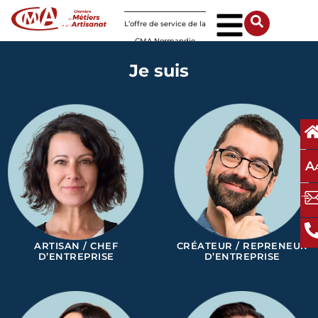
Panneau de gestion des cookies
L’offre de service de la
CMA Normandie
Je suis
A
ARTISAN / CHEF
CRÉATEUR / REPRENEUR
D’ENTREPRISE
D’ENTREPRISE