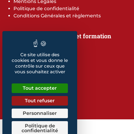
Mentions Légales
Politique de confidentialité
Conditions Générales et règlements
Notre offre de services et formation
Notre offre de services
Notre offre de formation
Ce site utilise des
Notre dépliant formation
cookies et vous donne le
Les indicateurs
contrôle sur ceux que
Nos publications
vous souhaitez activer
Retrouvez également...
Tout accepter
Notre glossaire
Tout refuser
Personnaliser
Politique de
confidentialité