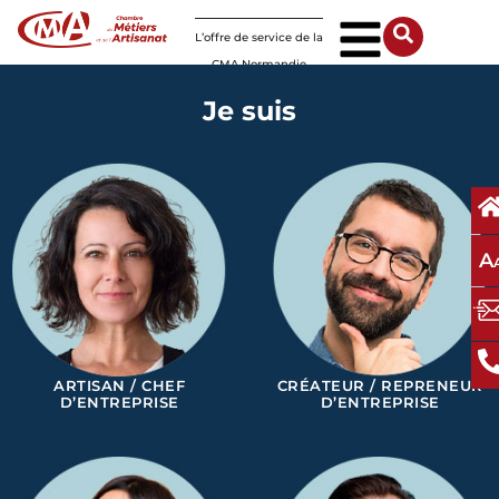
Panneau de gestion des cookies
L’offre de service de la
CMA Normandie
Je suis
A
ARTISAN / CHEF
CRÉATEUR / REPRENEUR
D’ENTREPRISE
D’ENTREPRISE