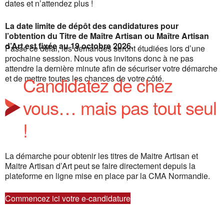
dates et n’attendez plus !
La date limite de dépôt des candidatures pour
l’obtention du Titre de Maître Artisan ou Maître Artisan
d’Art est fixée au 19 octobre 2026.
Passé ce délai, les demandes seront étudiées lors d’une
prochaine session. Nous vous invitons donc à ne pas
attendre la dernière minute afin de sécuriser votre démarche
Candidatez de chez
et de mettre toutes les chances de votre côté.
vous… mais pas tout seul
!
La démarche pour obtenir les titres de Maitre Artisan et
Maitre Artisan d’Art peut se faire directement depuis la
plateforme en ligne mise en place par la CMA Normandie.
Commencez ici votre e-candidature