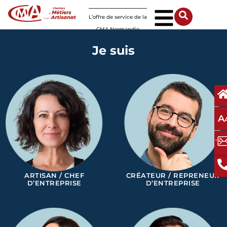
Panneau de gestion des cookies
L’offre de service de la
CMA Normandie
Je suis
A
ARTISAN / CHEF
CRÉATEUR / REPRENEUR
D’ENTREPRISE
D’ENTREPRISE