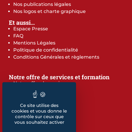
Nos publications légales
Nos logos et charte graphique
Et aussi…
Espace Presse
FAQ
Mentions Légales
Politique de confidentialité
Conditions Générales et règlements
Notre offre de services et formation
Notre offre de services
Notre offre de formation
Notre dépliant formation
Les indicateurs
Ce site utilise des
cookies et vous donne le
Nos publications
contrôle sur ceux que
vous souhaitez activer
Retrouvez également...