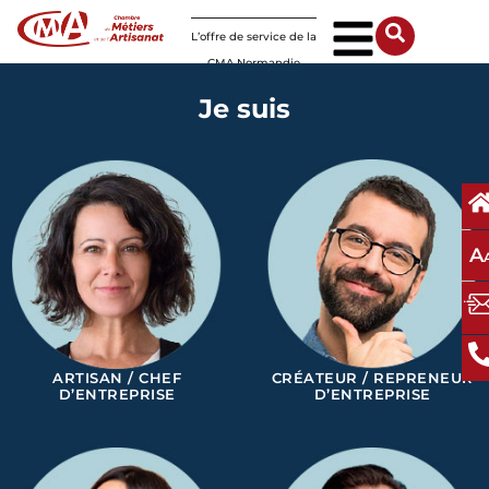
Panneau de gestion des cookies
L’offre de service de la
CMA Normandie
Je suis
A
ARTISAN / CHEF
CRÉATEUR / REPRENEUR
D’ENTREPRISE
D’ENTREPRISE