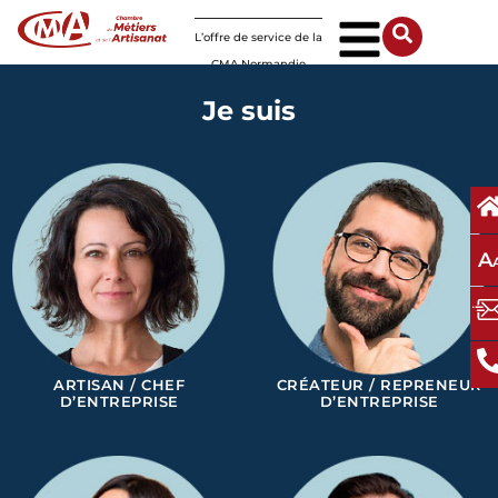
Panneau de gestion des cookies
L’offre de service de la
CMA Normandie
Je suis
A
ARTISAN / CHEF
CRÉATEUR / REPRENEUR
D’ENTREPRISE
D’ENTREPRISE