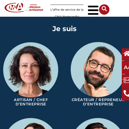
Panneau de gestion des cookies
L’offre de service de la
CMA Normandie
Je suis
A
ARTISAN / CHEF
CRÉATEUR / REPRENEUR
D’ENTREPRISE
D’ENTREPRISE