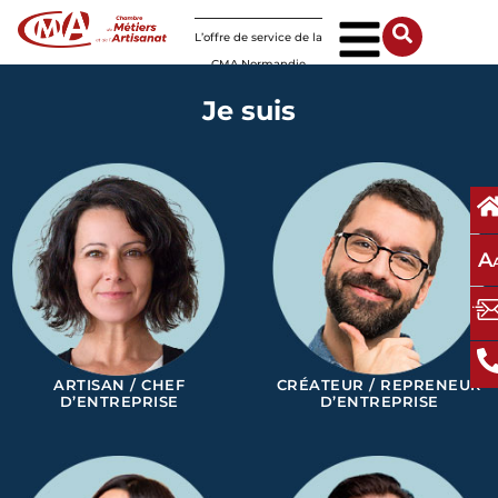
Panneau de gestion des cookies
L’offre de service de la
CMA Normandie
Je suis
A
ARTISAN / CHEF
CRÉATEUR / REPRENEUR
D’ENTREPRISE
D’ENTREPRISE