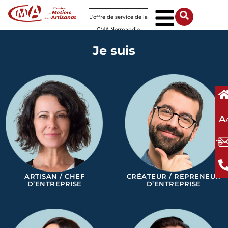
Panneau de gestion des cookies
L’offre de service de la
CMA Normandie
Je suis
A
ARTISAN / CHEF
CRÉATEUR / REPRENEUR
D’ENTREPRISE
D’ENTREPRISE