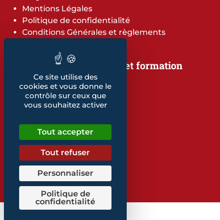
Mentions Légales
Politique de confidentialité
Conditions Générales et règlements
Notre offre de services et formation
Notre offre de services
Ce site utilise des
cookies et vous donne le
Notre offre de formation
contrôle sur ceux que
Notre dépliant formation
vous souhaitez activer
Les indicateurs
Nos publications
Tout accepter
Retrouvez également...
Tout refuser
Notre glossaire
Personnaliser
Politique de
confidentialité