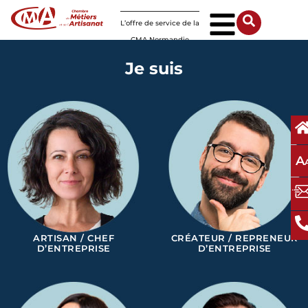
Panneau de gestion des cookies
L’offre de service de la
CMA Normandie
Je suis
A
ARTISAN / CHEF
CRÉATEUR / REPRENEUR
D’ENTREPRISE
D’ENTREPRISE