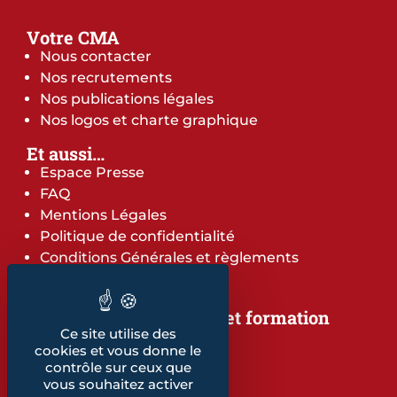
Votre CMA
Nous contacter
Nos recrutements
Nos publications légales
Nos logos et charte graphique
Et aussi…
Espace Presse
FAQ
Mentions Légales
Politique de confidentialité
Conditions Générales et règlements
Notre offre de services et formation
Ce site utilise des
Notre offre de services
cookies et vous donne le
Notre offre de formation
contrôle sur ceux que
Notre dépliant formation
vous souhaitez activer