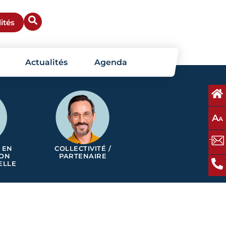
ités
Actualités
Agenda
A
A
 EN
COLLECTIVITÉ /
ION
PARTENAIRE
ELLE