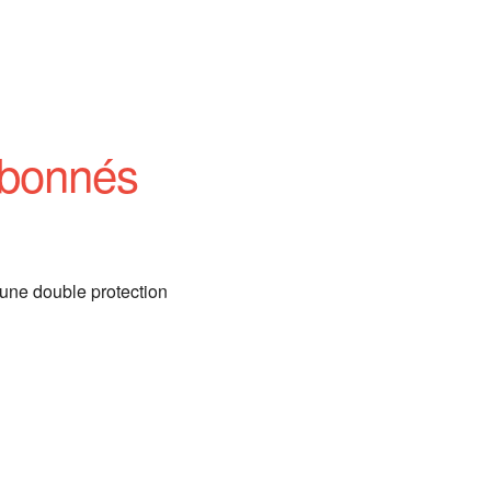
Office 365
Outlook
 abonnés
 une double protection