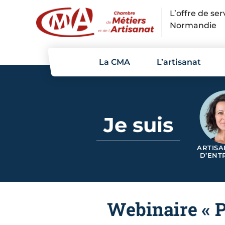
Panneau de gestion des cookies
L’offre de se
Normandie
La CMA
L’artisanat
Je suis
ARTISA
D’ENT
Webinaire « P