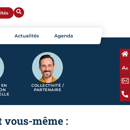
ités
Actualités
Agenda
A
A
 EN
COLLECTIVITÉ /
ION
PARTENAIRE
ELLE
et vous-même :