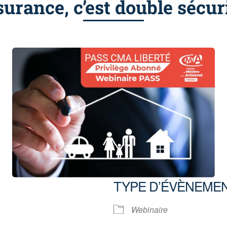
surance, c’est double sécur
TYPE D’ÉVÈNEME
Webinaire