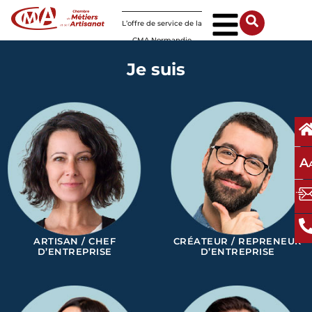
Panneau de gestion des cookies
L’offre de service de la
CMA Normandie
Je suis
A
ARTISAN / CHEF
CRÉATEUR / REPRENEUR
D’ENTREPRISE
D’ENTREPRISE