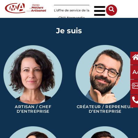
Panneau de gestion des cookies
L’offre de service de la
CMA Normandie
Je suis
A
ARTISAN / CHEF
CRÉATEUR / REPRENEUR
D’ENTREPRISE
D’ENTREPRISE