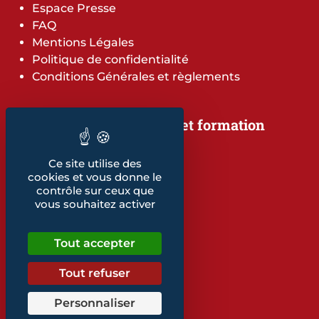
Espace Presse
FAQ
Mentions Légales
Politique de confidentialité
Conditions Générales et règlements
Notre offre de services et formation
Notre offre de services
Notre offre de formation
Ce site utilise des
Notre dépliant formation
cookies et vous donne le
contrôle sur ceux que
Les indicateurs
vous souhaitez activer
Nos publications
Tout accepter
Retrouvez également...
Notre glossaire
Tout refuser
Personnaliser