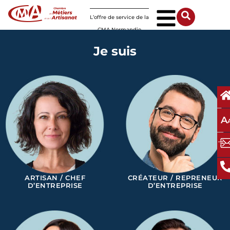
Panneau de gestion des cookies
L’offre de service de la
CMA Normandie
Je suis
A
ARTISAN / CHEF
CRÉATEUR / REPRENEUR
D’ENTREPRISE
D’ENTREPRISE