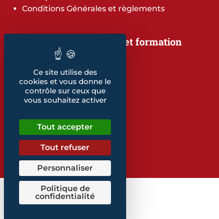
Conditions Générales et règlements
Notre offre de services et formation
Notre offre de services
Notre offre de formation
Ce site utilise des
Notre dépliant formation
cookies et vous donne le
Les indicateurs
contrôle sur ceux que
Nos publications
vous souhaitez activer
Retrouvez également...
Tout accepter
Notre glossaire
Tout refuser
Personnaliser
Politique de
confidentialité