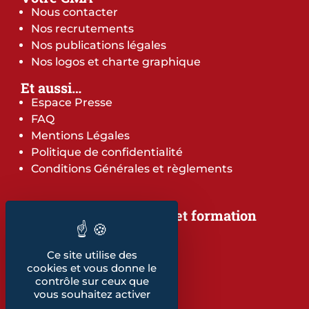
Nous contacter
Nos recrutements
Nos publications légales
Nos logos et charte graphique
Et aussi…
Espace Presse
FAQ
Mentions Légales
Politique de confidentialité
Conditions Générales et règlements
Notre offre de services et formation
Notre offre de services
Notre offre de formation
Ce site utilise des
Notre dépliant formation
cookies et vous donne le
Les indicateurs
contrôle sur ceux que
vous souhaitez activer
Nos publications