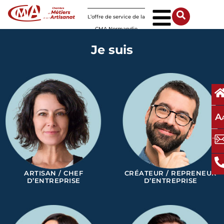
Panneau de gestion des cookies
L’offre de service de la
CMA Normandie
Je suis
A
ARTISAN / CHEF
CRÉATEUR / REPRENEUR
D’ENTREPRISE
D’ENTREPRISE