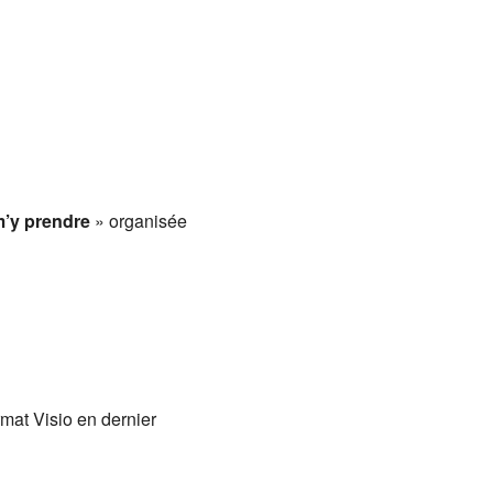
Office 365
Outlook
m’y prendre
» organisée
ormat Visio en dernier