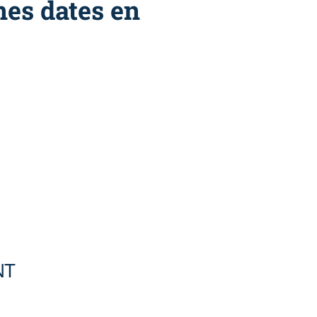
nes dates en
NT