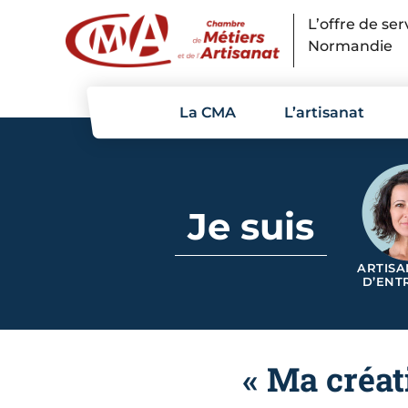
Panneau de gestion des cookies
L’offre de se
Normandie
La CMA
L’artisanat
Je suis
ARTISA
D’ENT
« Ma créat