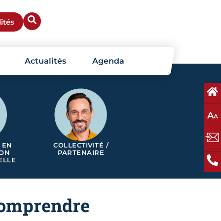
ités
Actualités
Agenda
A
A
 EN
COLLECTIVITÉ /
ION
PARTENAIRE
ELLE
 comprendre