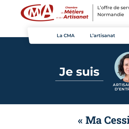
Panneau de gestion des cookies
L’offre de se
Normandie
La CMA
L’artisanat
Je suis
ARTISA
D’ENT
« Ma Cess