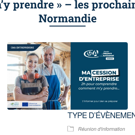
 prendre » – les prochai
Normandie
TYPE D’ÉVÈNEME
5
Réunion d'information