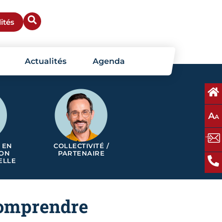
ités
Actualités
Agenda
A
A
 EN
COLLECTIVITÉ /
ION
PARTENAIRE
ELLE
comprendre