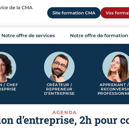
rvice de la CMA
Site formation CMA
Vos formal
Notre offre de services
Notre offre de formation
N / CHEF
CRÉATEUR /
APPRENANT /
REPRISE
REPRENEUR
RECONVERS
D’ENTREPRISE
PROFESSIONN
AGENDA
ion d’entreprise, 2h pour 