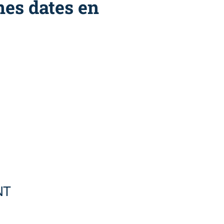
nes dates en
NT