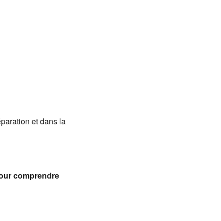
Office 365
Outlook
aration et dans la
pour comprendre