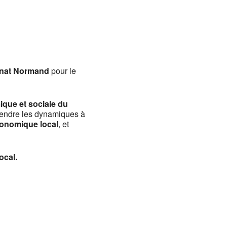
Office 365
Outlook
sanat Normand
pour le
que et sociale du
rendre les dynamiques à
onomique local
, et
ocal.