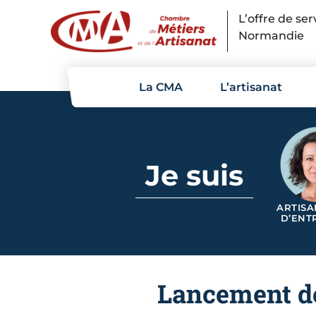
Panneau de gestion des cookies
L’offre de se
Normandie
La CMA
L’artisanat
Je suis
ARTISA
D’ENT
Lancement de 