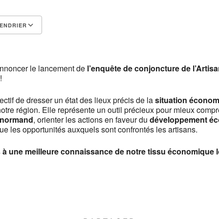
ENDRIER
Calendrier Google
iCalendar
’annoncer le lancement de
l’enquête de conjoncture de l’Arti
!
ctif de dresser un état des lieux précis de la
situation économi
otre région. Elle représente un outil précieux pour mieux comp
t normand
, orienter les actions en faveur du
développement éc
 que les opportunités auxquels sont confrontés les artisans.
à une meilleure connaissance de notre tissu économique l