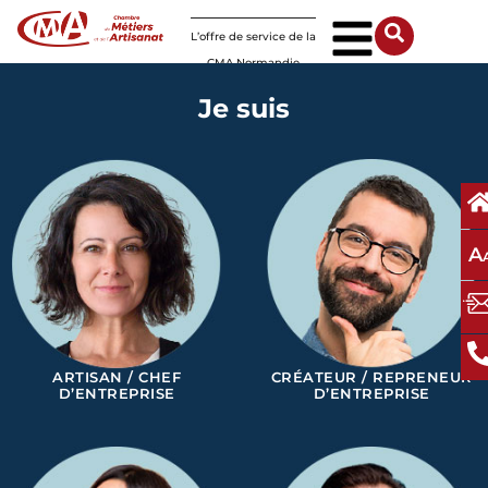
Panneau de gestion des cookies
L’offre de service de la
CMA Normandie
Je suis
A
ARTISAN / CHEF
CRÉATEUR / REPRENEUR
D’ENTREPRISE
D’ENTREPRISE