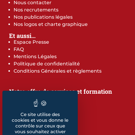
Nous contacter
Nos recrutements
Nos publications légales
Nos logos et charte graphique
Et aussi…
Espace Presse
FAQ
Mentions Légales
Politique de confidentialité
Conditions Générales et règlements
Notre offre de services et formation
Notre offre de services
Notre offre de formation
Notre dépliant formation
Ce site utilise des
Les indicateurs
cookies et vous donne le
contrôle sur ceux que
Nos publications
vous souhaitez activer