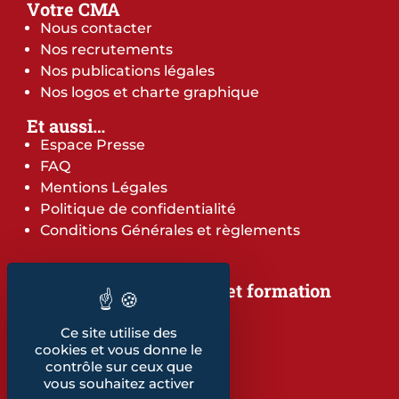
Votre CMA
Nous contacter
Nos recrutements
Nos publications légales
Nos logos et charte graphique
Et aussi…
Espace Presse
FAQ
Mentions Légales
Politique de confidentialité
Conditions Générales et règlements
Notre offre de services et formation
Notre offre de services
Notre offre de formation
Ce site utilise des
cookies et vous donne le
Notre dépliant formation
contrôle sur ceux que
Les indicateurs
vous souhaitez activer
Nos publications