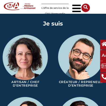
Panneau de gestion des cookies
L’offre de service de la
CMA Normandie
Je suis
A
ARTISAN / CHEF
CRÉATEUR / REPRENEUR
D’ENTREPRISE
D’ENTREPRISE