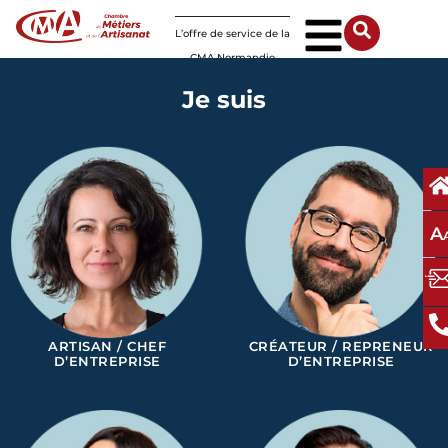
Panneau de gestion des cookies
L’offre de service de la
CMA Normandie
Je suis
A
ARTISAN / CHEF
CRÉATEUR / REPRENEUR
D’ENTREPRISE
D’ENTREPRISE