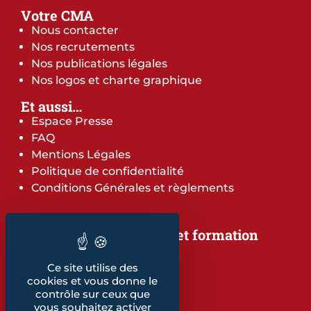
Votre CMA
Nous contacter
Nos recrutements
Nos publications légales
Nos logos et charte graphique
Et aussi…
Espace Presse
FAQ
Mentions Légales
Politique de confidentialité
Conditions Générales et règlements
Notre offre de services et formation
Notre offre de services
Notre offre de formation
Ce site utilise des
cookies et vous donne le
Notre dépliant formation
contrôle sur ceux que
Les indicateurs
vous souhaitez activer