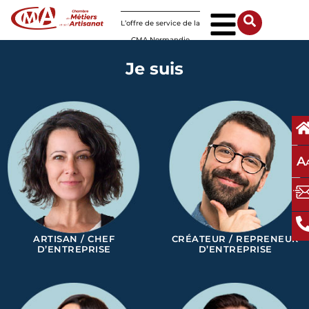
Panneau de gestion des cookies
L’offre de service de la
CMA Normandie
Je suis
A
ARTISAN / CHEF
CRÉATEUR / REPRENEUR
D’ENTREPRISE
D’ENTREPRISE