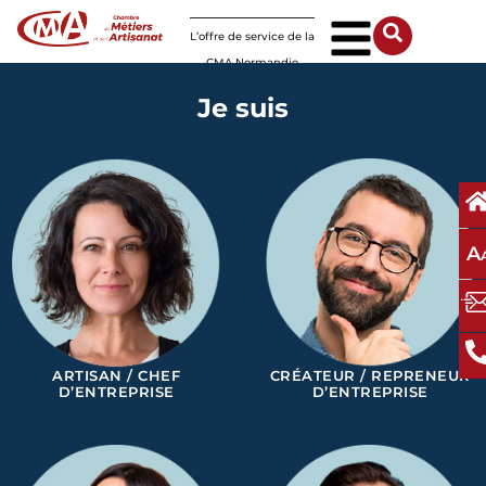
Panneau de gestion des cookies
L’offre de service de la
CMA Normandie
Je suis
A
ARTISAN / CHEF
CRÉATEUR / REPRENEUR
D’ENTREPRISE
D’ENTREPRISE