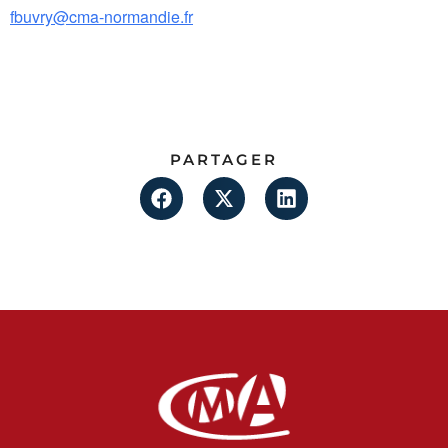
fbuvry@cma-normandie.fr
PARTAGER