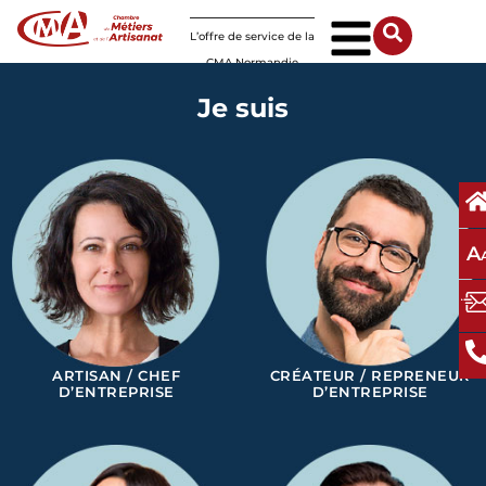
Panneau de gestion des cookies
L’offre de service de la
CMA Normandie
Je suis
A
ARTISAN / CHEF
CRÉATEUR / REPRENEUR
D’ENTREPRISE
D’ENTREPRISE