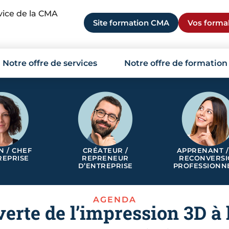
rvice de la CMA
Site formation CMA
Vos formal
Notre offre de services
Notre offre de formation
N / CHEF
CRÉATEUR /
APPRENANT /
REPRISE
REPRENEUR
RECONVERS
D’ENTREPRISE
PROFESSIONN
AGENDA
erte de l’impression 3D à 