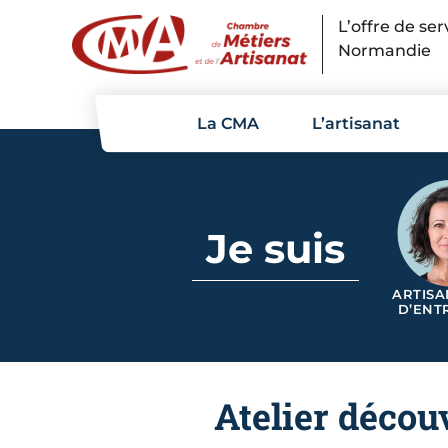
Panneau de gestion des cookies
L’offre de se
Normandie
La CMA
L’artisanat
Je suis
ARTISA
D’ENT
Atelier découv