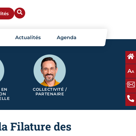
ités
Actualités
Agenda
A
A
 EN
COLLECTIVITÉ /
ION
PARTENAIRE
ELLE
la Filature des