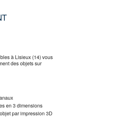
NT
Office 365
Outlook
bles à Lisieux (14) vous
ment des objets sur
sanaux
ues en 3 dimensions
objet par impression 3D