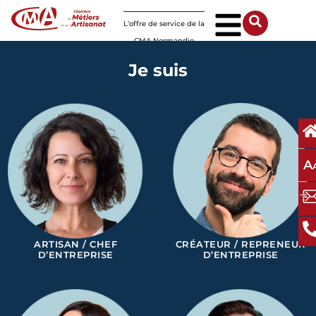
Panneau de gestion des cookies
L’offre de service de la
CMA Normandie
Je suis
A
ARTISAN / CHEF
CRÉATEUR / REPRENEUR
D’ENTREPRISE
D’ENTREPRISE