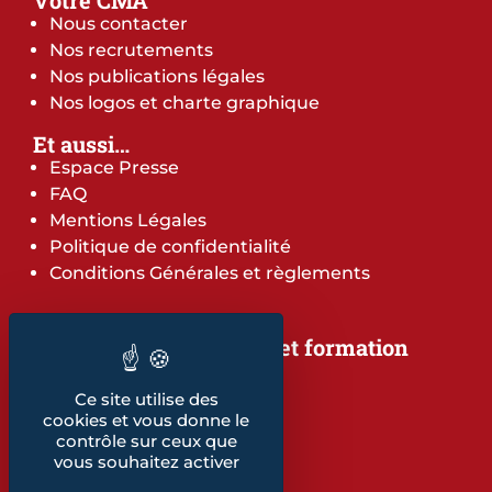
Votre CMA
Nous contacter
Nos recrutements
Nos publications légales
Nos logos et charte graphique
Et aussi…
Espace Presse
FAQ
Mentions Légales
Politique de confidentialité
Conditions Générales et règlements
Notre offre de services et formation
Notre offre de services
Notre offre de formation
Ce site utilise des
cookies et vous donne le
Notre dépliant formation
contrôle sur ceux que
Les indicateurs
vous souhaitez activer
Nos publications