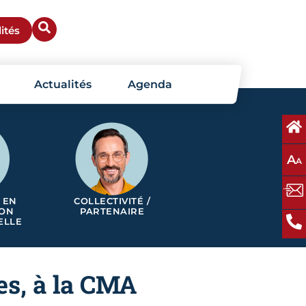
ités
Actualités
Agenda
A
A
 EN
COLLECTIVITÉ /
ION
PARTENAIRE
ELLE
es, à la CMA