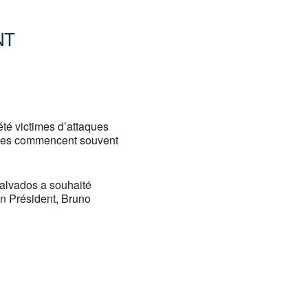
NT
Office 365
Outlook
té victimes d’attaques
aques commencent souvent
Calvados a souhaité
on Président, Bruno