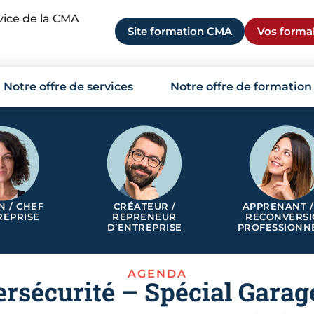
rvice de la CMA
Site formation CMA
Vos formal
Notre offre de services
Notre offre de formation
N / CHEF
CRÉATEUR /
APPRENANT /
REPRISE
REPRENEUR
RECONVERS
D’ENTREPRISE
PROFESSIONN
AGENDA
ersécurité – Spécial Garag