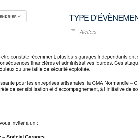
TYPE D’ÉVÈNEME
ENDRIER
Calendrier Google
iCalendar
Ateliers
être constaté récemment, plusieurs garages indépendants ont é
conséquences financières et administratives lourdes. Ces att
duleux ou une faille de sécurité exploitée.
issante pour les entreprises artisanales, la CMA Normandie – 
rète de sensibilisation et d’accompagnement, à l’initiative de s
vous inviter à un :
é – Spécial Garages