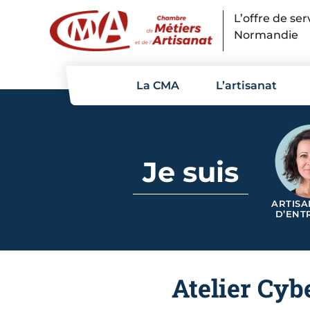
Panneau de gestion des cookies
L’offre de se
Normandie
La CMA
L’artisanat
Je suis
ARTISA
D’ENT
Atelier Cyb