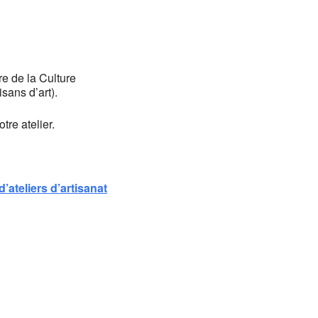
Office 365
Outlook
re de la Culture
isans d’art).
tre atelier.
d’ateliers d’artisanat