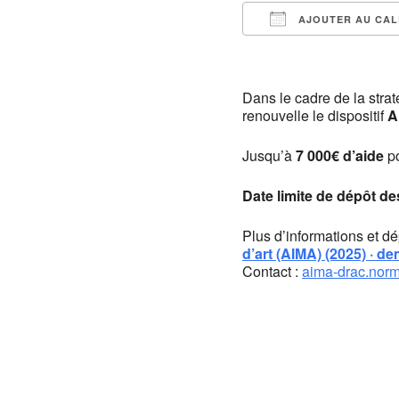
AJOUTER AU CAL
Télécharger ICS
Dans le cadre de la strat
renouvelle le dispositif
A
Jusqu’à
7 000€ d’aide
po
Date limite de dépôt de
Plus d’informations et dé
d’art (AIMA) (2025) · d
Contact :
aima-drac.norm