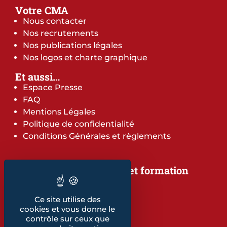
Votre CMA
Nous contacter
Nos recrutements
Nos publications légales
Nos logos et charte graphique
Et aussi…
Espace Presse
FAQ
Mentions Légales
Politique de confidentialité
Conditions Générales et règlements
Notre offre de services et formation
Notre offre de services
Notre offre de formation
Ce site utilise des
Notre dépliant formation
cookies et vous donne le
Les indicateurs
contrôle sur ceux que