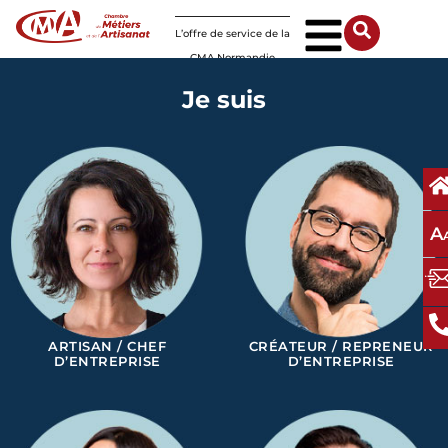
Panneau de gestion des cookies
L’offre de service de la
CMA Normandie
Je suis
A
ARTISAN / CHEF
CRÉATEUR / REPRENEUR
D’ENTREPRISE
D’ENTREPRISE