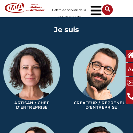
Panneau de gestion des cookies
L’offre de service de la
CMA Normandie
Je suis
A
ARTISAN / CHEF
CRÉATEUR / REPRENEUR
D’ENTREPRISE
D’ENTREPRISE