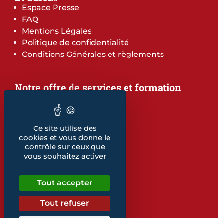
Espace Presse
FAQ
Mentions Légales
Politique de confidentialité
Conditions Générales et règlements
Notre offre de services et formation
Notre offre de services
Notre offre de formation
Notre dépliant formation
Ce site utilise des
Les indicateurs
cookies et vous donne le
Nos publications
contrôle sur ceux que
vous souhaitez activer
Retrouvez également...
Tout accepter
Notre glossaire
Tout refuser