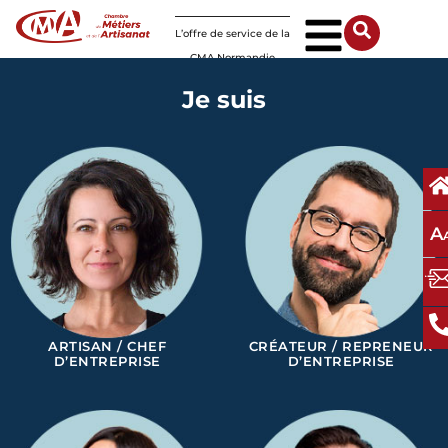
Panneau de gestion des cookies
L’offre de service de la
CMA Normandie
Je suis
A
ARTISAN / CHEF
CRÉATEUR / REPRENEUR
D’ENTREPRISE
D’ENTREPRISE