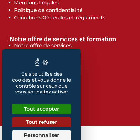
Mentions Légales
Politique de confidentialité
Conditions Générales et règlements
Notre offre de services et formation
Notre offre de services
Notre offre de formation
Notre dépliant formation
Les indicateurs
Ce site utilise des
Nos publications
cookies et vous donne le
contrôle sur ceux que
vous souhaitez activer
Retrouvez également...
Notre glossaire
Tout accepter
Tout refuser
Personnaliser